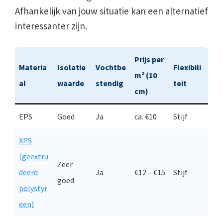
Afhankelijk van jouw situatie kan een alternatief
interessanter zijn.
Prijs per
Materia
Isolatie
Vochtbe
Flexibili
m² (10
al
waarde
stendig
teit
cm)
EPS
Goed
Ja
ca. €10
Stijf
XPS
(geëxtru
Zeer
deerd
Ja
€12 – €15
Stijf
goed
polystyr
een)